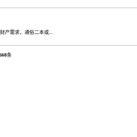
产需求，通俗二本或...
668
条