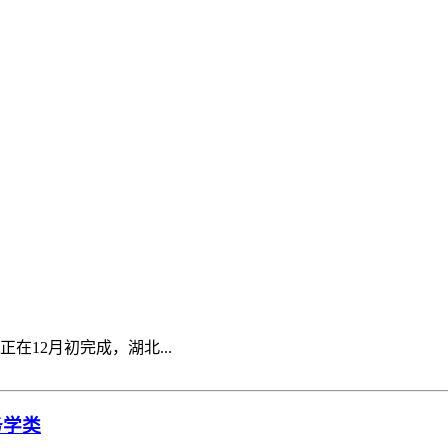
12月初完成，湖北...
务学类