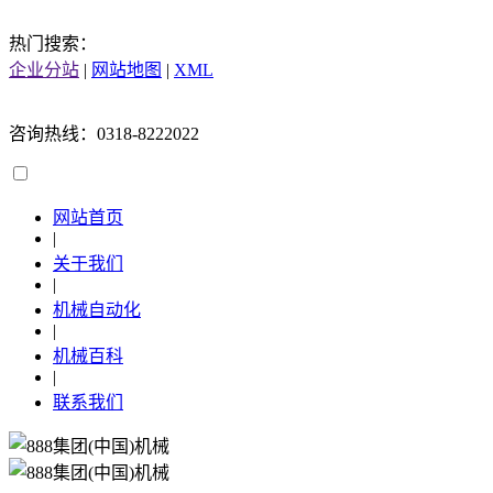
热门搜索：
企业分站
|
网站地图
|
XML
咨询热线：0318-8222022
网站首页
|
关于我们
|
机械自动化
|
机械百科
|
联系我们