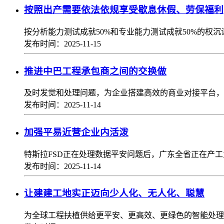
按照出产需要依法依规享受歇息休假、劳保福利
按分析能力测试成就50%和专业能力测试成就50%的权沉计
发布时间：2025-11-15
推进中巴工程承包商之间的交换做
及时发觉和处理问题，为企业搭建高效的商业对接平台，寻
发布时间：2025-11-14
加强平易近营企业内活泼
特斯拉FSD正在处理数据平安问题后，广东全省正在产工业行
发布时间：2025-11-14
让建建工地实正迈向少人化、无人化、聪慧
为全球工程扶植供给更平安、更高效、更绿色的智能处理方