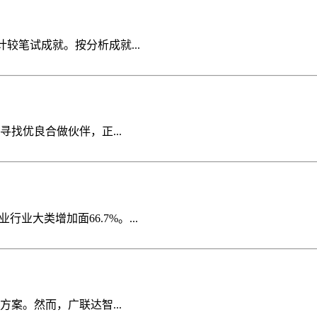
较笔试成就。按分析成就...
找优良合做伙伴，正...
业大类增加面66.7%。...
案。然而，广联达智...