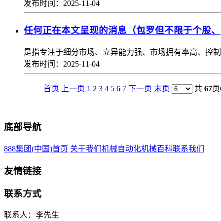
发布时间：2025-11-04
任何正在本文呈现的消息（包罗但不限于个股、
是指专注于细分市场、立异能力强、市场拥有率高、控制环
发布时间：2025-11-04
首页
上一页
1
2
3
4
5
6
7
下一页
末页
共
67
页
底部导航
888集团(中国)首页
关于我们
机械自动化
机械百科
联系我们
友情链接
联系方式
联系人：李先生