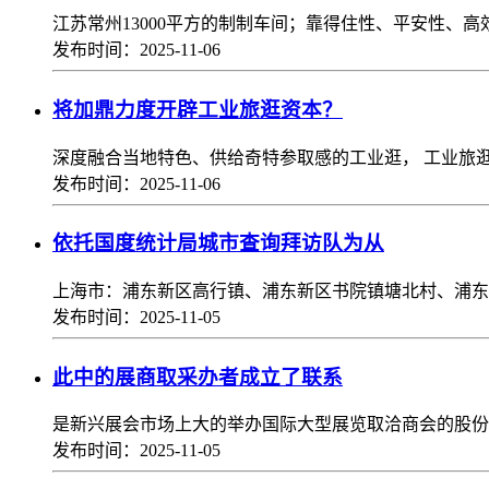
江苏常州13000平方的制制车间；靠得住性、平安性、高效
发布时间：2025-11-06
将加鼎力度开辟工业旅逛资本？
深度融合当地特色、供给奇特参取感的工业逛， 工业旅逛是
发布时间：2025-11-06
依托国度统计局城市查询拜访队为从
上海市：浦东新区高行镇、浦东新区书院镇塘北村、浦东新
发布时间：2025-11-05
此中的展商取采办者成立了联系
是新兴展会市场上大的举办国际大型展览取洽商会的股份公
发布时间：2025-11-05