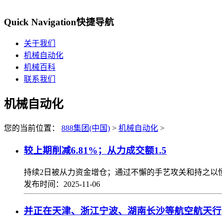
Quick Navigation
快捷导航
关于我们
机械自动化
机械百科
联系我们
机械自动化
您的当前位置：
888集团(中国)
>
机械自动化
>
较上期削减6.81%；从力成交额1.5
持续2日被从力资金增仓；通过不懈的手艺攻关和持之以恒
发布时间：2025-11-06
并正在天津、浙江宁波、湖南长沙等航空航天行