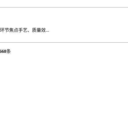
节焦点手艺、质量效...
668
条