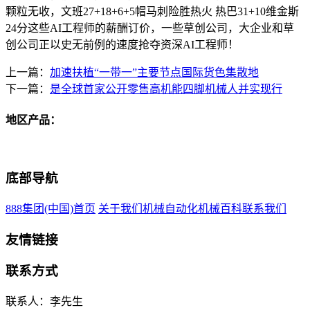
颗粒无收，文班27+18+6+5帽马刺险胜热火 热巴31+10维金斯
24分这些AI工程师的薪酬订价，一些草创公司，大企业和草
创公司正以史无前例的速度抢夺资深AI工程师！
上一篇：
加速扶植“一带一”主要节点国际货色集散地
下一篇：
是全球首家公开零售高机能四脚机械人并实现行
地区产品：
底部导航
888集团(中国)首页
关于我们
机械自动化
机械百科
联系我们
友情链接
联系方式
联系人：李先生