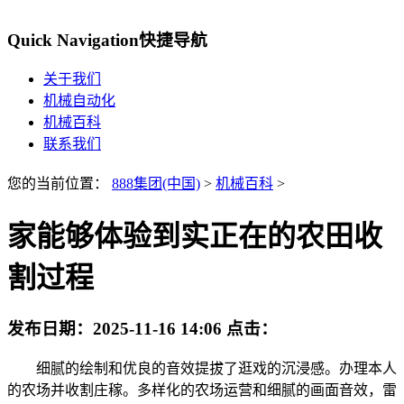
Quick Navigation
快捷导航
关于我们
机械自动化
机械百科
联系我们
您的当前位置：
888集团(中国)
>
机械百科
>
家能够体验到实正在的农田收
割过程
发布日期：
2025-11-16 14:06
点击：
细腻的绘制和优良的音效提拔了逛戏的沉浸感。办理本人
的农场并收割庄稼。多样化的农场运营和细腻的画面音效，雷