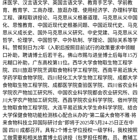
床医学、汉言语文学、英国言语文学、教育手艺学、学前教
育、教育学、工商办理、旅逛办理、使用经济学、办理科学取
工程、课程取讲授论、马克思从义根基道理、马克思从义中国
化、思惟教育、中国近现代史根基问题、中国近现代史、马克
思从义成长史、国外马克思从义研究、中史党建、马克思从义
哲学、伦理学、中国哲学、中外轨制、学理论、国际关系等学
科。赞帮刻日为2年（入职后按照目前试行的政策要求申领糊
口补助，聘请博士后若干名。佛山市赐与进坐博士后每年15万
元糊口补助，广东高校第11位。西华大学食物取生物工程学
院、四川旅逛学院烹调取食物科学工程学院、西南平易近族大
学药学取食物学院、四川轻化工大学生物工程学院、成都大学
食物取生物工程学院、成都医学院查验医学院、四川省农业科
学院农产物加工研究所、中国农业科学院都会农业研究所、四
川大学农产物加工研究院、西昌学院农业科学学院、宿州学院
生物取食物工程学院、大连平易近族大学生命科学学院、结合
大学保健食物功能检测核心配合从办的“第二届大食物不雅·将
来食物科技立异国际研讨会”即将于2025年5月24-25日正在中
国 四川 成都召开。具有2个博士学位授权一级学科，我校按照
工做需要和相关放置博士后讲授（包罗担任帮教、员、教辅工