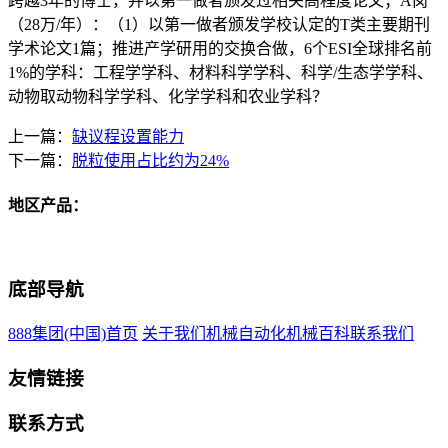
跨越3年的博士，并以第一做者颁发过相关高程度论文；A岗
（28万/年）：（1）以第一做者颁发学校认定的T类主要期刊
学术论文1篇；推进产学研用的交换合做，6个ESI全球排名前
1%的学科：工程学学科、材料科学学科、科学/生态学学科、
动物取动物科学学科、化学学科和农业学科？
上一篇：
缺议程设置能力
下一篇：
脱粒使用占比约为24%
地区产品：
底部导航
888集团(中国)首页
关于我们
机械自动化
机械百科
联系我们
友情链接
联系方式