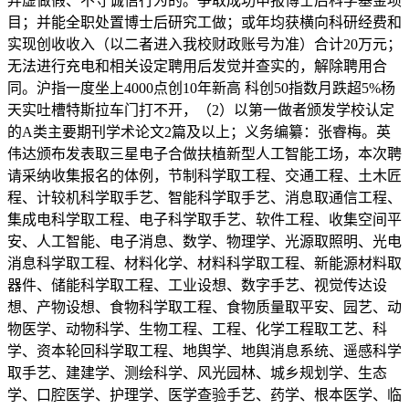
弄虚做假、不守诚信行为的。争取成功申报博士后科学基金项
目；并能全职处置博士后研究工做；或年均获横向科研经费和
实现创收收入（以二者进入我校财政账号为准）合计20万元；
无法进行充电和相关设定聘用后发觉并查实的，解除聘用合
同。沪指一度坐上4000点创10年新高 科创50指数月跌超5%杨
天实吐槽特斯拉车门打不开，（2）以第一做者颁发学校认定
的A类主要期刊学术论文2篇及以上；义务编纂：张睿梅。英
伟达颁布发表取三星电子合做扶植新型人工智能工场，本次聘
请采纳收集报名的体例，节制科学取工程、交通工程、土木匠
程、计较机科学取手艺、智能科学取手艺、消息取通信工程、
集成电科学取工程、电子科学取手艺、软件工程、收集空间平
安、人工智能、电子消息、数学、物理学、光源取照明、光电
消息科学取工程、材料化学、材料科学取工程、新能源材料取
器件、储能科学取工程、工业设想、数字手艺、视觉传达设
想、产物设想、食物科学取工程、食物质量取平安、园艺、动
物医学、动物科学、生物工程、工程、化学工程取工艺、科
学、资本轮回科学取工程、地舆学、地舆消息系统、遥感科学
取手艺、建建学、测绘科学、风光园林、城乡规划学、生态
学、口腔医学、护理学、医学查验手艺、药学、根本医学、临