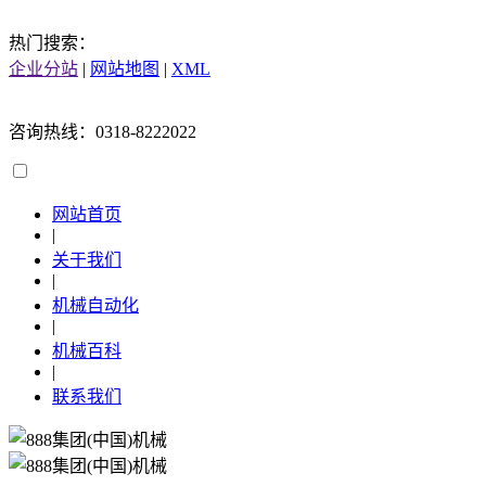
热门搜索：
企业分站
|
网站地图
|
XML
咨询热线：0318-8222022
网站首页
|
关于我们
|
机械自动化
|
机械百科
|
联系我们